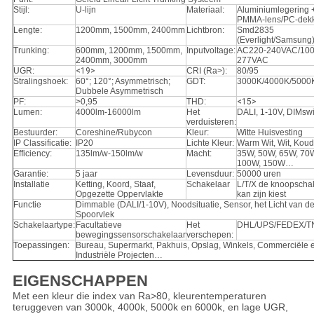
Stijl:
U-lijn
Materiaal:
Aluminiumlegering 
PMMA-lens/PC-dek
Lengte:
1200mm, 1500mm, 2400mm
Lichtbron:
Smd2835
(Everlight/Samsung
Trunking:
600mm, 1200mm, 1500mm,
Inputvoltage:
AC220-240VAC/100
2400mm, 3000mm
277VAC
UGR:
<19>
CRI (Ra>):
80/95
Stralingshoek:
60°; 120°; Asymmetrisch;
GDT:
3000K/4000K/5000
Dubbele Asymmetrisch
PF:
>0,95
THD:
<15>
Lumen:
4000lm-16000lm
Het
DALI, 1-10V, DIMswi
verduisteren:
Bestuurder:
Coreshine/Rubycon
Kleur:
Witte Huisvesting
IP Classificatie:
IP20
Lichte Kleur:
Warm Wit, Wit, Koud
Efficiency:
135lm/w-150lm/w
Macht:
35W, 50W, 65W, 70
100W, 150W…
Garantie:
5 jaar
Levensduur:
50000 uren
Installatie
Ketting, Koord, Staaf,
Schakelaar
L/T/X de knoopscha
Opgezette Oppervlakte
kan zijn kiest
Functie
Dimmable (DALI/1-10V), Noodsituatie, Sensor, het Licht van d
Spoorvlek
Schakelaartype:
Facultatieve
Het
DHL/UPS/FEDEX/
bewegingssensorschakelaar
verschepen:
Toepassingen:
Bureau, Supermarkt, Pakhuis, Opslag, Winkels, Commerciële 
Industriële Projecten…
EIGENSCHAPPEN
Met een kleur die index van Ra>80, kleurentemperaturen
teruggeven van 3000k, 4000k, 5000k en 6000k, en lage UGR,