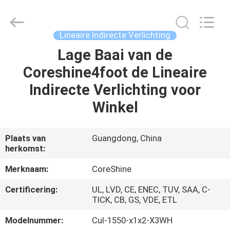
Shenzhen
Coreshine
Optoelectronics
Co.,Ltd.
All
Lineaire Indirecte Verlichting
Rights
Reserved.
Lage Baai van de
HUIS
Coreshine4foot de Lineaire
PRODUCTEN
Indirecte Verlichting voor
Winkel
ONGEVEER
ONS
Plaats van
Guangdong, China
herkomst:
FABRIEKSREIS
Merknaam:
CoreShine
Certificering:
UL, LVD, CE, ENEC, TUV, SAA, C-
KWALITEITSCONTROLE
TICK, CB, GS, VDE, ETL
Modelnummer:
Cul-1550-x1x2-X3WH