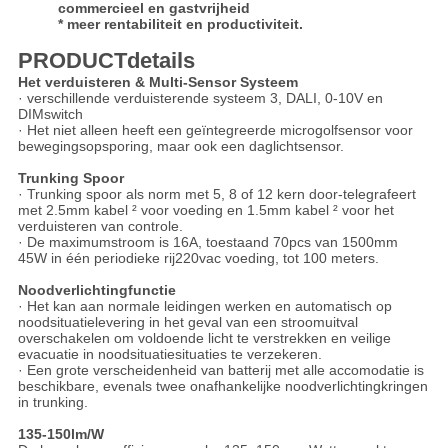
commercieel en gastvrijheid
* meer rentabiliteit en productiviteit.
PRODUCTdetails
Het verduisteren & Multi-Sensor Systeem
· verschillende verduisterende systeem 3, DALI, 0-10V en
DIMswitch
· Het niet alleen heeft een geïntegreerde microgolfsensor voor
bewegingsopsporing, maar ook een daglichtsensor.
Trunking Spoor
· Trunking spoor als norm met 5, 8 of 12 kern door-telegrafeert
met 2.5mm kabel ² voor voeding en 1.5mm kabel ² voor het
verduisteren van controle.
· De maximumstroom is 16A, toestaand 70pcs van 1500mm
45W in één periodieke rij220vac voeding, tot 100 meters.
Noodverlichtingfunctie
· Het kan aan normale leidingen werken en automatisch op
noodsituatielevering in het geval van een stroomuitval
overschakelen om voldoende licht te verstrekken en veilige
evacuatie in noodsituatiesituaties te verzekeren.
· Een grote verscheidenheid van batterij met alle accomodatie is
beschikbare, evenals twee onafhankelijke noodverlichtingkringen
in trunking.
135-150lm/W