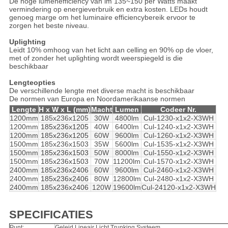
De hoge lumenefficiency van lm 135~150 per Watts maakt
vermindering op energieverbruik en extra kosten. LEDs houdt
genoeg marge om het luminaire efficiencybereik ervoor te
zorgen het beste niveau.
Uplighting
Leidt 10% omhoog van het licht aan celling en 90% op de vloer,
met of zonder het uplighting wordt weerspiegeld is die
beschikbaar
Lengteopties
De verschillende lengte met diverse macht is beschikbaar
De normen van Europa en Noordamerikaanse normen
Lengte
H x W x L (mm)
Macht
Lumen
Codeer Nr.
1200mm
185x236x1205
30W
4800lm
Cul-1230-x1x2-X3WH
1200mm
185x236x1205
40W
6400lm
Cul-1240-x1x2-X3WH
1200mm
185x236x1205
60W
9600lm
Cul-1260-x1x2-X3WH
1500mm
185x236x1503
35W
5600lm
Cul-1535-x1x2-X3WH
1500mm
185x236x1503
50W
8000lm
Cul-1550-x1x2-X3WH
1500mm
185x236x1503
70W
11200lm
Cul-1570-x1x2-X3WH
2400mm
185x236x2406
60W
9600lm
Cul-2460-x1x2-X3WH
2400mm
185x236x2406
80W
12800lm
Cul-2480-x1x2-X3WH
2400mm
185x236x2406
120W
19600lm
Cul-24120-x1x2-X3WH
SPECIFICATIES
Punt:
Geleid Lineair Licht Trunking Systeem