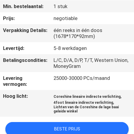
CONTACTEER
Min. bestelaantal:
1 stuk
ONS
Prijs:
negotiable
Verpakking Details:
één reeks in één doos
VERZOEK
(1678*170*92mm)
OM
Levertijd:
5-8 werkdagen
EEN
Betalingscondities:
L/C, D/A, D/P, T/T, Western Union,
CITAAT
MoneyGram
Levering
25000-30000 PCs/maand
NEWS
vermogen:
Hoog licht:
,
Coreshine lineaire indirecte verlichting
SITEMAP
,
4foot lineaire indirecte verlichting
Lichten van de Coreshine de lage baai
geleide winkel
PRIVACY
POLICY
BESTE PRIJS