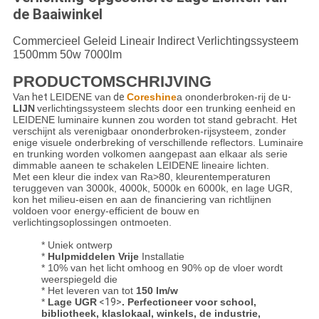
de Baaiwinkel
Commercieel Geleid Lineair Indirect Verlichtingssysteem
1500mm 50w 7000lm
PRODUCTOMSCHRIJVING
Van
het
LEIDENE
van
de
Coreshine
a ononderbroken-rij de
u-
LIJN
verlichtingssysteem slechts door een trunking eenheid en
LEIDENE luminaire kunnen zou worden tot stand gebracht. Het
verschijnt als verenigbaar ononderbroken-rijsysteem, zonder
enige visuele onderbreking of verschillende reflectors. Luminaire
en trunking worden volkomen aangepast aan elkaar als serie
dimmable aaneen te schakelen LEIDENE lineaire lichten.
Met een kleur die index van Ra>80, kleurentemperaturen
teruggeven van 3000k, 4000k, 5000k en 6000k, en lage UGR,
kon het milieu-eisen en aan de financiering van richtlijnen
voldoen voor energy-efficient de bouw en
verlichtingsoplossingen ontmoeten.
* Uniek ontwerp
*
Hulpmiddelen Vrije
Installatie
* 10% van het licht omhoog en 90% op de vloer wordt 
weerspiegeld die
* Het leveren van tot
150 lm/w
*
Lage UGR
<19>
.
 Perfectioneer voor school, 
bibliotheek, klaslokaal, winkels, de industrie, 