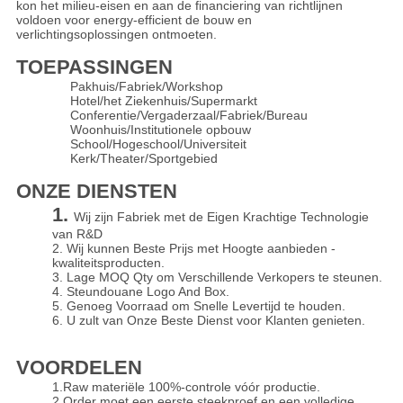
kon het milieu-eisen en aan de financiering van richtlijnen
voldoen voor energy-efficient de bouw en
verlichtingsoplossingen ontmoeten.
TOEPASSINGEN
Pakhuis/Fabriek/Workshop
Hotel/het Ziekenhuis/Supermarkt
Conferentie/Vergaderzaal/Fabriek/Bureau
Woonhuis/Institutionele opbouw
School/Hogeschool/Universiteit
Kerk/Theater/Sportgebied
ONZE DIENSTEN
1.
Wij zijn Fabriek met de Eigen Krachtige Technologie
van R&D
2. Wij kunnen Beste Prijs met Hoogte aanbieden -
kwaliteitsproducten.
3. Lage MOQ Qty om Verschillende Verkopers te steunen.
4. Steundouane Logo And Box.
5. Genoeg Voorraad om Snelle Levertijd te houden.
6. U zult van Onze Beste Dienst voor Klanten genieten.
VOORDELEN
1.Raw materiële 100%-controle vóór productie.
2.Order moet een eerste steekproef en een volledige